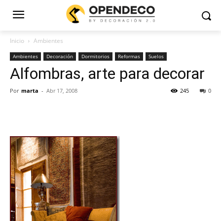
Inicio
Ambientes
Ambientes
Decoración
Dormitorios
Reformas
Suelos
Alfombras, arte para decorar
Por
marta
-
Abr 17, 2008
245
0