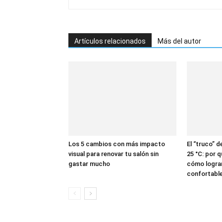
Artículos relacionados
Más del autor
Los 5 cambios con más impacto
El “truco” d
visual para renovar tu salón sin
25 °C: por q
gastar mucho
cómo logra
confortable 