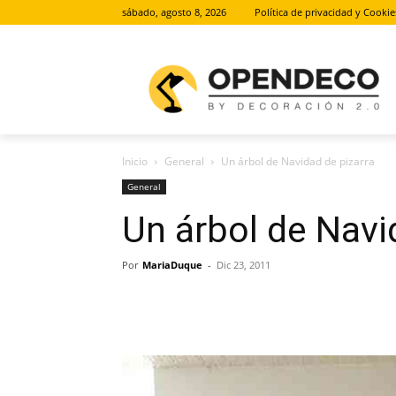
sábado, agosto 8, 2026
Política de privacidad y Cookie
Inicio
General
Un árbol de Navidad de pizarra
General
Un árbol de Navi
Por
MariaDuque
-
Dic 23, 2011