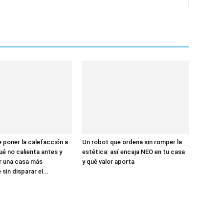
e poner la calefacción a
Un robot que ordena sin romper la
ué no calienta antes y
estética: así encaja NEO en tu casa
r una casa más
y qué valor aporta
sin disparar el...