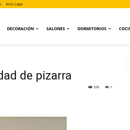
s
Aviso Legal
DECORACIÓN
SALONES
DORMITORIOS
COCI
dad de pizarra
259
0