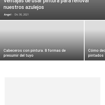
Ventajas de usar pintura para renovar
nuestros azulejos
Angel
-
Dic 30, 2021
Cabeceros con pintura. 8 formas de
Cómo dec
presumir del tuyo
pintados