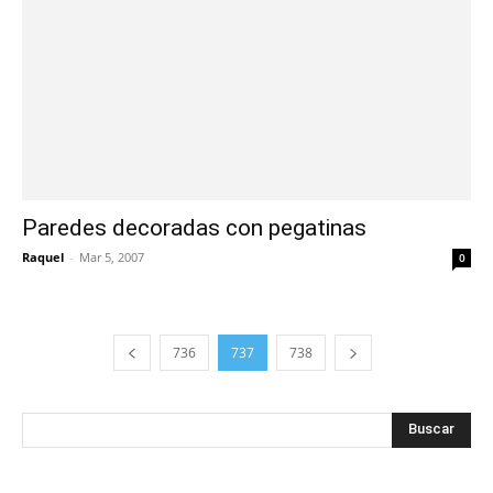
Paredes decoradas con pegatinas
Raquel
-
Mar 5, 2007
0
736
737
738