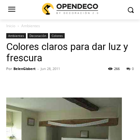
Inicio
Ambientes
Ambientes
Decoración
Colores
Colores claros para dar luz y
frescura
Por
BelenGisbert
-
Jun 28, 2011
266
0