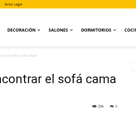
Aviso Legal
DECORACIÓN
SALONES
DORMITORIOS
COCI
rar el sofá cama ideal
contrar el sofá cama
256
0