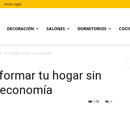
Aviso Legal
DECORACIÓN
SALONES
DORMITORIOS
COCI
ar sin comprometer tu economía
formar tu hogar sin
 economía
178
0