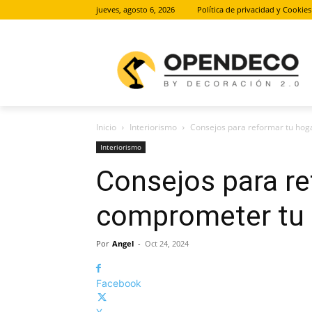
jueves, agosto 6, 2026
Política de privacidad y Cookies
Inicio
Interiorismo
Consejos para reformar tu hog
Interiorismo
Consejos para re
comprometer tu
Por
Angel
-
Oct 24, 2024
Facebook