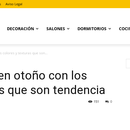
s
Aviso Legal
DECORACIÓN
SALONES
DORMITORIOS
COCI
 colores y texturas que son...
en otoño con los
as que son tendencia
151
0