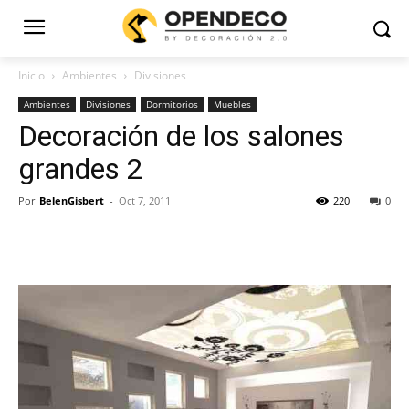
Inicio
Ambientes
Divisiones
Ambientes
Divisiones
Dormitorios
Muebles
Decoración de los salones
grandes 2
Por
BelenGisbert
-
Oct 7, 2011
220
0