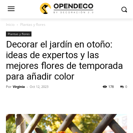
Inicio
Plantas y flores
Plantas y flores
Decorar el jardín en otoño:
ideas de expertos y las
mejores flores de temporada
para añadir color
Por
Virginia
-
Oct 12, 2023
178
0