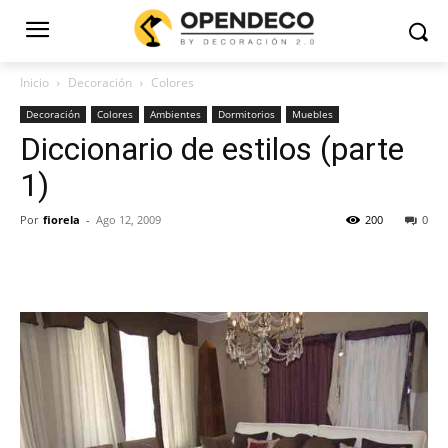
Inicio
Decoración
Colores
Decoración
Colores
Ambientes
Dormitorios
Muebles
Diccionario de estilos (parte
1)
Por
fiorela
-
Ago 12, 2009
200
0