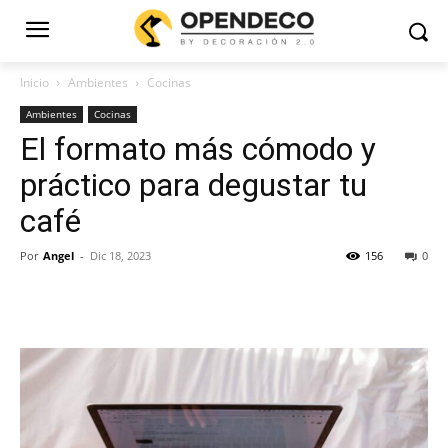
Inicio
Ambientes
Cocinas
Ambientes
Cocinas
El formato más cómodo y
práctico para degustar tu
café
Por
Angel
-
Dic 18, 2023
156
0