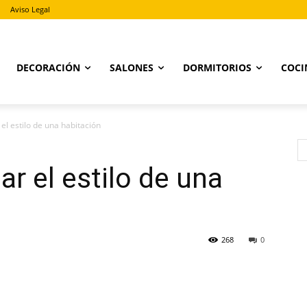
Aviso Legal
DECORACIÓN
SALONES
DORMITORIOS
COCI
el estilo de una habitación
r el estilo de una
268
0