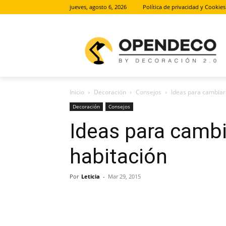
jueves, agosto 6, 2026
Política de privacidad y Cookies
Inicio
Decoración
Consejos
Ideas para cambiar 
Decoración
Consejos
Ideas para cambia
habitación
Por
Leticia
-
Mar 29, 2015