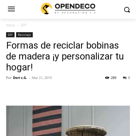
Inicio
DIY
DIY
Reciclaje
Formas de reciclar bobinas
de madera ¡y personalizar tu
hogar!
Por
Dori c.G.
-
Mar 21, 2019
289
0