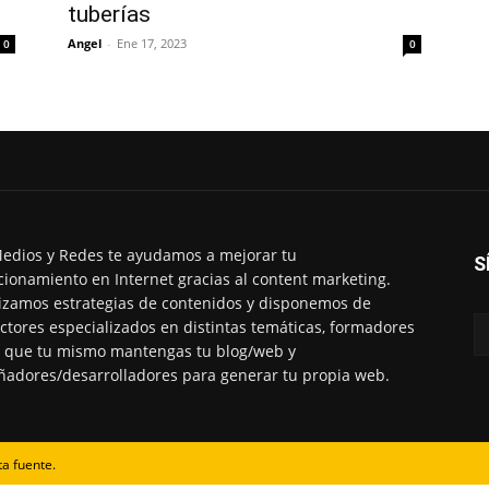
tuberías
Angel
-
Ene 17, 2023
0
0
edios y Redes te ayudamos a mejorar tu
S
cionamiento en Internet gracias al content marketing.
izamos estrategias de contenidos y disponemos de
ctores especializados en distintas temáticas, formadores
 que tu mismo mantengas tu blog/web y
ñadores/desarrolladores para generar tu propia web.
ta fuente.