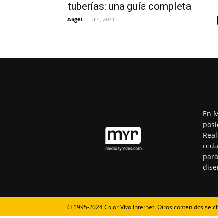
tuberías: una guía completa
Angel
-
Jul 4, 2023
En M
posi
Real
reda
para
dise
© 1995-2024 Color Vivo Internet. Otros contenidos se ci