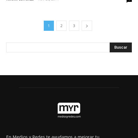
1
2
3
En Medios y Redes te ayudamos a mejorar tu