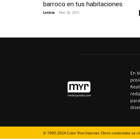
barroco en tus habitaciones
Leticia
-
Mar 28, 2015
En M
posi
Real
reda
para
dise
© 1995-2024 Color Vivo Internet. Otros contenidos se ci