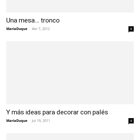
Una mesa… tronco
MariaDuque
-
Abr 7, 2012
0
Y más ideas para decorar con palés
MariaDuque
-
Jul 19, 2011
0