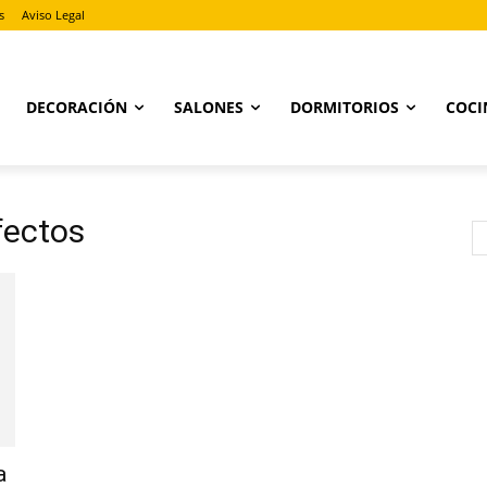
s
Aviso Legal
DECORACIÓN
SALONES
DORMITORIOS
COCI
fectos
a