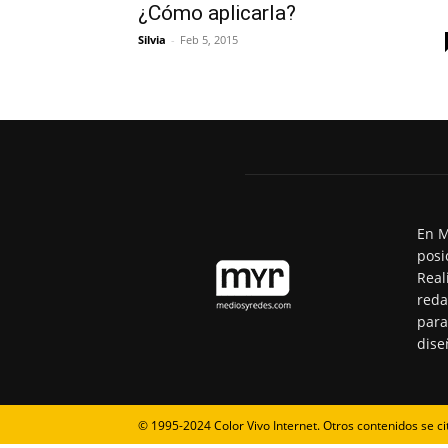
¿Cómo aplicarla?
Silvia
-
Feb 5, 2015
En M
posi
Real
reda
para
dise
© 1995-2024 Color Vivo Internet. Otros contenidos se ci