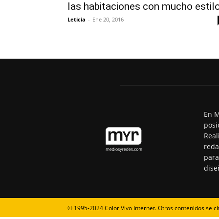
las habitaciones con mucho estil
Leticia
-
Ene 20, 2016
En M
posi
Real
reda
para
dise
© 1995-2024 Color Vivo Internet. Otros contenidos se ci