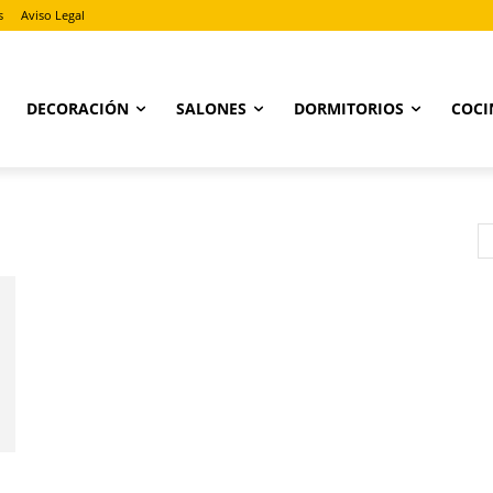
s
Aviso Legal
DECORACIÓN
SALONES
DORMITORIOS
COCI
l