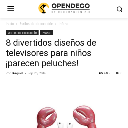
Inicio
Estilos de decoración
Infantil
Estilos de decoración
Infantil
8 divertidos diseños de
televisores para niños
¡parecen peluches!
Por
Raquel
-
Sep 26, 2016
685
0