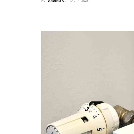
Por
Antonia G.
-
Dic 14, 2025