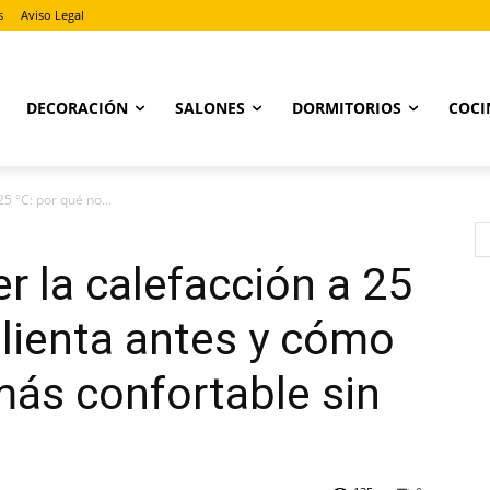
s
Aviso Legal
DECORACIÓN
SALONES
DORMITORIOS
COCI
25 °C: por qué no...
er la calefacción a 25
alienta antes y cómo
más confortable sin