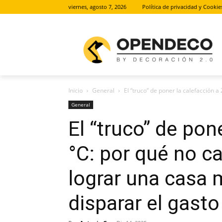
viernes, agosto 7, 2026
Política de privacidad y Cookie
Inicio
General
El “truco” de poner la calefacción a 
General
El “truco” de pon
°C: por qué no c
lograr una casa 
disparar el gasto