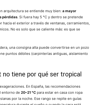
en arquitectura se entiende muy bien:
a mayor
es pérdidas
. Si fuera hay 5 °C y dentro se pretende
or hacia el exterior a través de ventanas, cerramientos,
micos. No es solo que se caliente más: es que se
ldera, una consigna alta puede convertirse en un pozo
ene puntos débiles (carpinterías antiguas, aislamiento
 no tiene por qué ser tropical
e exageraciones. En España, las recomendaciones
l entorno de
20–21 °C
para estar en casa con ropa
ianas por la noche. Ese rango se repite en guías
emperatura durante el sueño o cuando la casa está