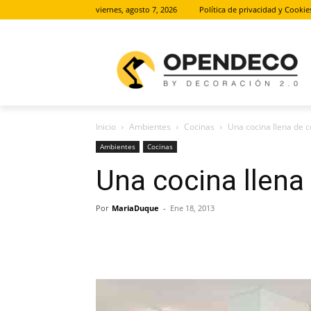
viernes, agosto 7, 2026
Política de privacidad y Cookie
Inicio
Ambientes
Cocinas
Una cocina llena de c
Ambientes
Cocinas
Una cocina llena
Por
MariaDuque
-
Ene 18, 2013