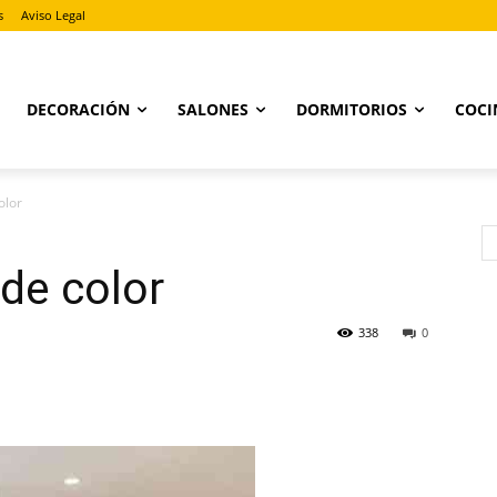
s
Aviso Legal
DECORACIÓN
SALONES
DORMITORIOS
COCI
olor
 de color
338
0