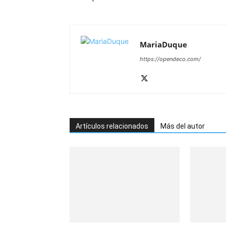
MariaDuque
https://opendeco.com/
Artículos relacionados
Más del autor