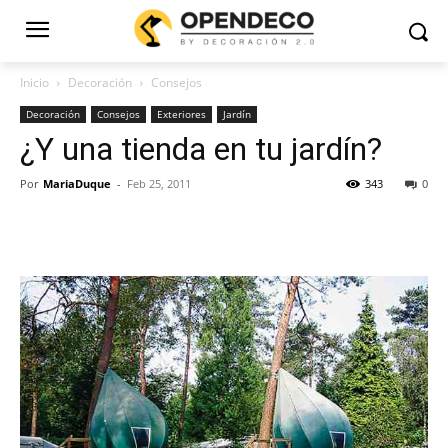
Inicio
Decoración
Consejos
Decoración
Consejos
Exteriores
Jardín
¿Y una tienda en tu jardín?
Por
MariaDuque
-
Feb 25, 2011
343
0