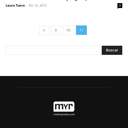
Laura Tuero
-
Dic 12, 2013
0
9
10
11