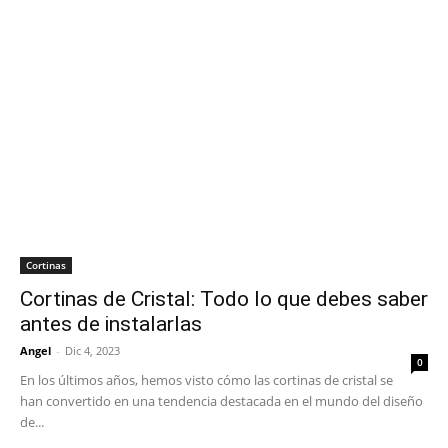
Cortinas
Cortinas de Cristal: Todo lo que debes saber
antes de instalarlas
Angel
-
Dic 4, 2023
0
En los últimos años, hemos visto cómo las cortinas de cristal se
han convertido en una tendencia destacada en el mundo del diseño
de...