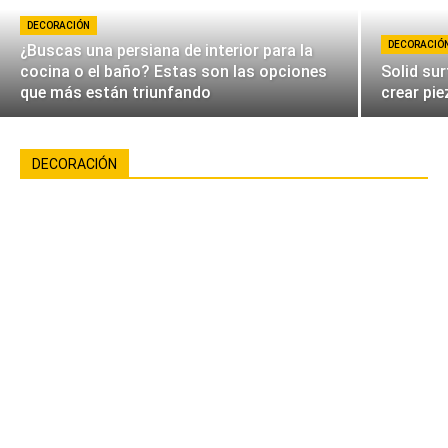
DECORACIÓN
DECORACIÓ
¿Buscas una persiana de interior para la
cocina o el baño? Estas son las opciones
Solid sur
que más están triunfando
crear pi
DECORACIÓN