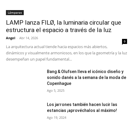
Lámparas
LAMP lanza FILØ, la luminaria circular que
estructura el espacio a través de la luz
Angel
-
Abr 14, 2026
0
La arquitectura actual tiende hacia espacios más abiertos,
dinámicos y visualmente armoniosos, en los que la geometría y la luz
desempeñan un papel fundamental...
Bang & Olufsen lleva el icónico diseño y
sonido danés a la semana de la moda de
Copenhague
Ago 5, 2025
Los jarrones también hacen lucir las
estancias ¡aprovéchalos al máximo!
Ago 19, 2024