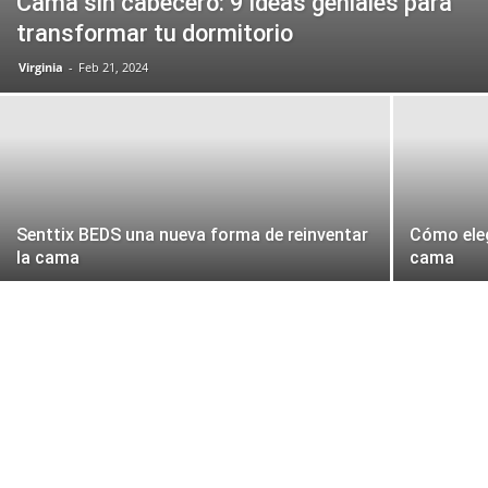
Cama sin cabecero: 9 ideas geniales para
transformar tu dormitorio
Virginia
-
Feb 21, 2024
Senttix BEDS una nueva forma de reinventar
Cómo eleg
la cama
cama