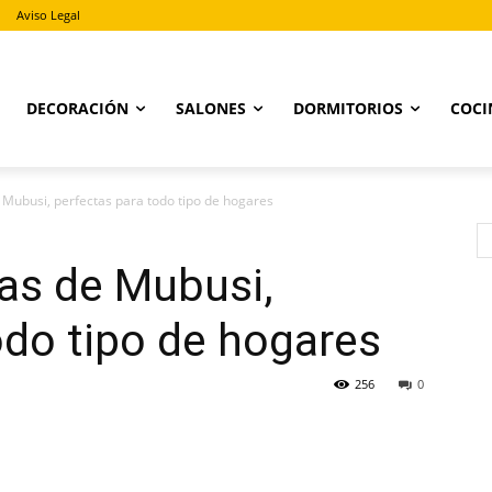
Aviso Legal
DECORACIÓN
SALONES
DORMITORIOS
COCI
e Mubusi, perfectas para todo tipo de hogares
cas de Mubusi,
odo tipo de hogares
256
0