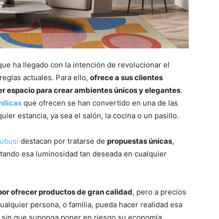
ue ha llegado con la intención de revolucionar el
reglas actuales. Para ello,
ofrece a sus clientes
er espacio para crear ambientes únicos y elegantes
.
nílicas
que ofrecen se han convertido en una de las
ier estancia, ya sea el salón, la cocina o un pasillo.
ubusi
destacan por tratarse de
propuestas únicas
,
ortando esa luminosidad tan deseada en cualquier
por ofrecer productos de gran calidad
, pero a precios
alquier persona, o familia, pueda hacer realidad esa
, sin que suponga poner en riesgo su economía