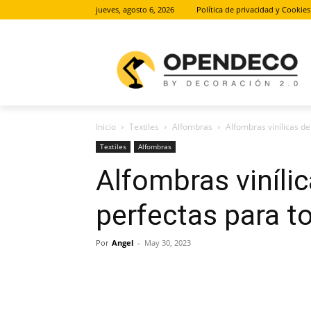
jueves, agosto 6, 2026
Política de privacidad y Cookies
Inicio
Textiles
Alfombras
Alfombras vinílicas d
Textiles
Alfombras
Alfombras viníli
perfectas para t
Por
Angel
-
May 30, 2023