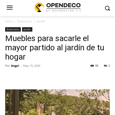
Inicio
Exteriores
Jardín
Exteriores
Jardín
Muebles para sacarle el
mayor partido al jardín de tu
hogar
Por
Angel
-
May 19, 2026
55
0