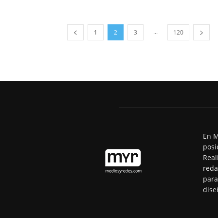
...
1
2
3
120
En M
posi
Real
reda
para
dise