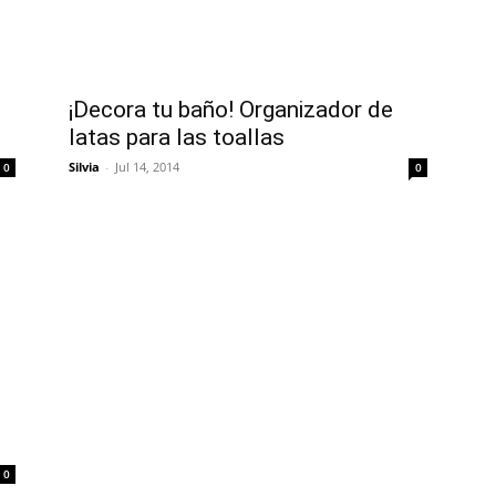
¡Decora tu baño! Organizador de
latas para las toallas
Silvia
-
Jul 14, 2014
0
0
0