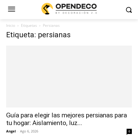
Inicio
Etiquetas
Persianas
Etiqueta: persianas
Guía para elegir las mejores persianas para
tu hogar: Aislamiento, luz...
Angel
-
Ago 6, 2026
0