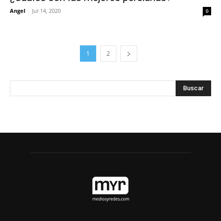
Angel
-
Jul 14, 2020
0
1
2