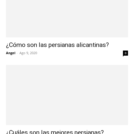
¿Cómo son las persianas alicantinas?
Angel
-
Ago 9, 2020
0
¿Cuáles son las mejores persianas?