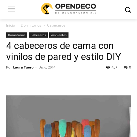
Inicio
Dormitorios
Cabeceros
Dormitorios
Cabeceros
Ambientes
4 cabeceros de cama con
vinilos de pared y estilo DIY
Por
Laura Tuero
-
Dic 6, 2014
437
0