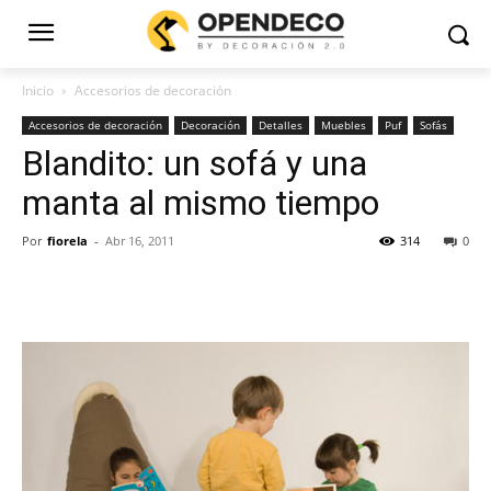
Inicio
Accesorios de decoración
Accesorios de decoración
Decoración
Detalles
Muebles
Puf
Sofás
Blandito: un sofá y una
manta al mismo tiempo
Por
fiorela
-
Abr 16, 2011
314
0