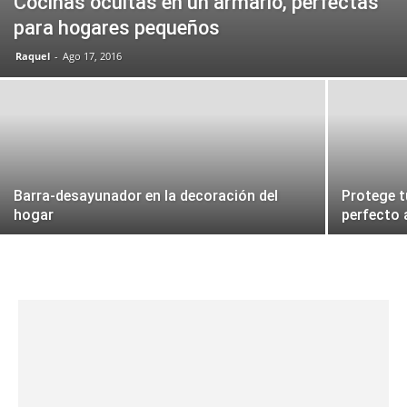
Cocinas ocultas en un armario, perfectas
para hogares pequeños
Raquel
-
Ago 17, 2016
Barra-desayunador en la decoración del
Protege t
hogar
perfecto