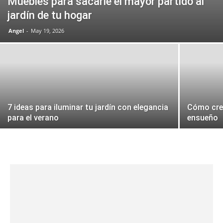
Muebles para sacarle el mayor partido al
jardín de tu hogar
Angel
-
May 19, 2026
7 ideas para iluminar tu jardín con elegancia
Cómo crea
para el verano
ensueño