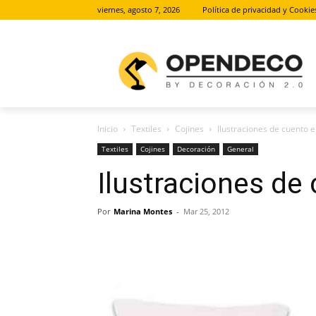
viernes, agosto 7, 2026
Política de privacidad y Cookie
Inicio
Textiles
Cojines
Ilustraciones de cuento e
Textiles
Cojines
Decoración
General
Ilustraciones de
Por
Marina Montes
-
Mar 25, 2012