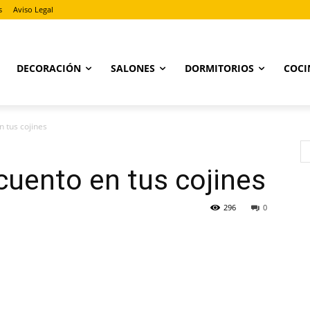
s
Aviso Legal
DECORACIÓN
SALONES
DORMITORIOS
COCI
n tus cojines
 cuento en tus cojines
296
0