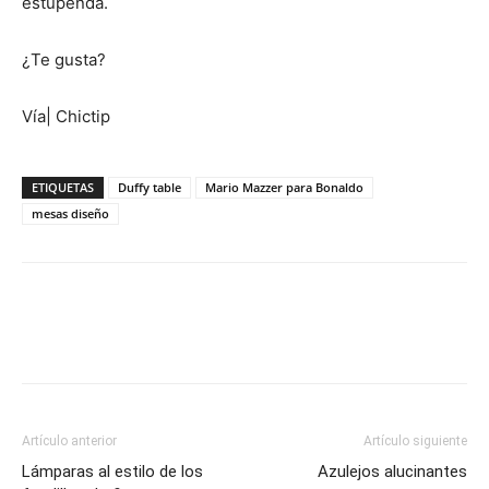
estupenda.
¿Te gusta?
Vía| Chictip
ETIQUETAS
Duffy table
Mario Mazzer para Bonaldo
mesas diseño
Artículo anterior
Artículo siguiente
Lámparas al estilo de los
Azulejos alucinantes