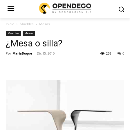
Inicio
Muebles
Mesas
Muebles
Mesas
¿Mesa o silla?
Por
MariaDuque
-
Dic 15, 2010
268
0