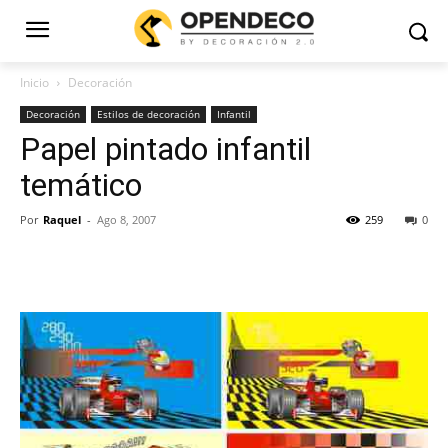
Inicio
Decoración
Decoración
Estilos de decoración
Infantil
Papel pintado infantil
temático
Por
Raquel
-
Ago 8, 2007
259
0