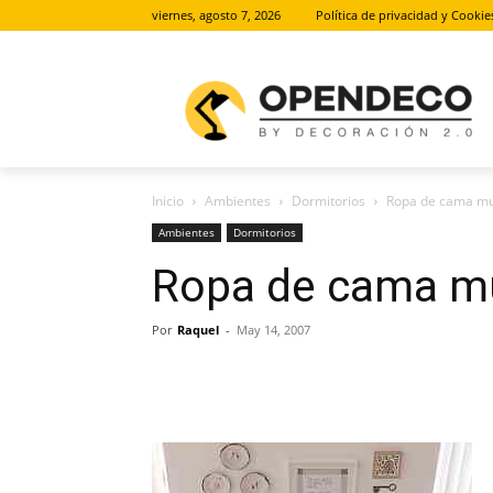
viernes, agosto 7, 2026
Política de privacidad y Cookie
Inicio
Ambientes
Dormitorios
Ropa de cama mu
Ambientes
Dormitorios
Ropa de cama mu
Por
Raquel
-
May 14, 2007