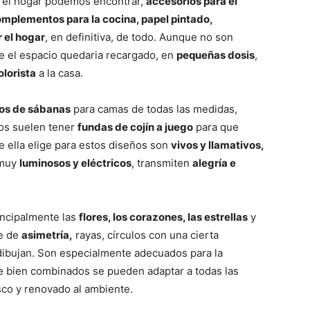
a el hogar podemos encontrar,
accesorios para el
omplementos para la cocina, papel pintado,
r el hogar
, en definitiva, de todo. Aunque no son
e el espacio quedaria recargado, en
pequeñas dosis
,
olorista
a la casa.
os de sábanas
para camas de todas las medidas,
os suelen tener
fundas de cojín a juego
para que
 ella elige para estos diseños son
vivos y llamativos,
 muy
luminosos y eléctricos
, transmiten
alegría e
incipalmente las
flores, los corazones, las estrellas
y
ue de
asimetría,
rayas, círculos con una cierta
dibujan. Son especialmente adecuados para la
 bien combinados se pueden adaptar a todas las
sco y renovado al ambiente.