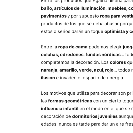
Entre los productos que Agatha diseña par
baño, artículos de iluminación, muebles, c
pavimentos
y por supuesto
ropa para vesti
productos de los que se deba abusar porqu
estos diseños darán un toque
optimista y c
Entre la
ropa de cama
podemos elegir
jueg
colchas, edredones, fundas nórdicas
… tod
completemos la decoración. Los
colores
que
naranja, amarillo, verde, azul, rojo…
todos
ilusión
e invaden el espacio de energía.
Los motivos que utiliza para decorar son pr
las
formas geométricas
con un cierto toq
influencia infantil
en el modo en el que se 
decoración de
dormitorios juveniles
aunque
edades, nunca es tarde para dar un aire fre