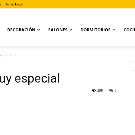
s
Aviso Legal
DECORACIÓN
SALONES
DORMITORIOS
COCI
y especial
y especial
299
0