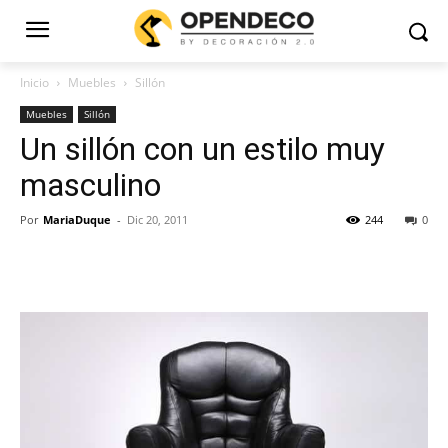
Inicio
Muebles
Sillón
Muebles
Sillón
Un sillón con un estilo muy
masculino
Por
MariaDuque
-
Dic 20, 2011
244
0