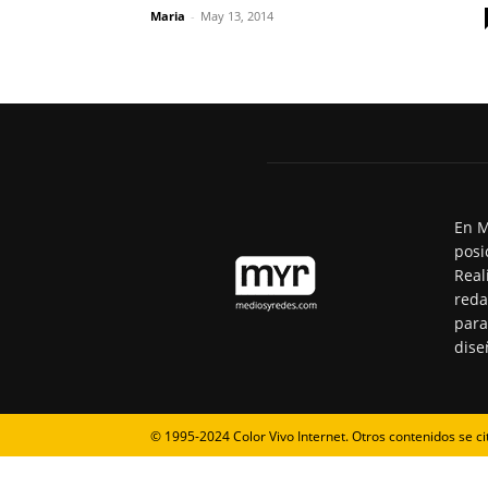
Maria
-
May 13, 2014
En M
posi
Real
reda
para
dise
© 1995-2024 Color Vivo Internet. Otros contenidos se ci