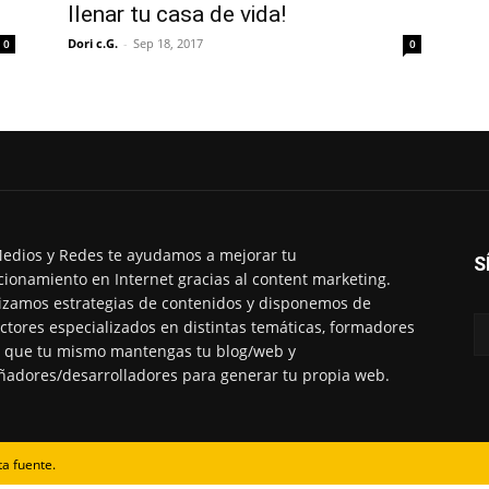
llenar tu casa de vida!
Dori c.G.
-
Sep 18, 2017
0
0
edios y Redes te ayudamos a mejorar tu
S
cionamiento en Internet gracias al content marketing.
izamos estrategias de contenidos y disponemos de
ctores especializados en distintas temáticas, formadores
 que tu mismo mantengas tu blog/web y
ñadores/desarrolladores para generar tu propia web.
ta fuente.