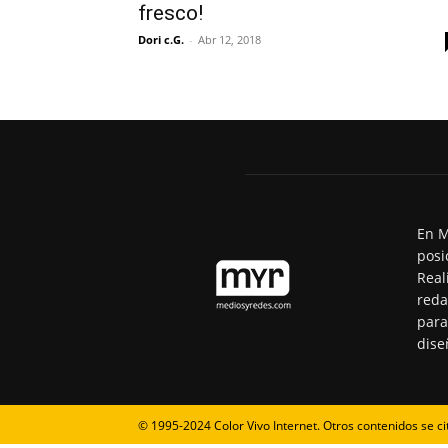
fresco!
Dori c.G.
-
Abr 12, 2018
En M
posi
Real
reda
para
dise
© 1995-2024 Color Vivo Internet. Otros contenidos se ci