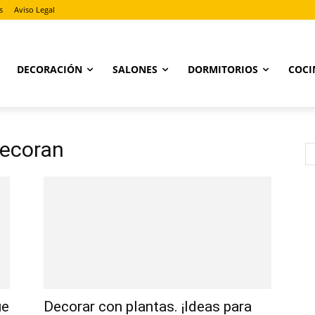
s
Aviso Legal
DECORACIÓN
SALONES
DORMITORIOS
COCI
decoran
ue
Decorar con plantas. ¡Ideas para