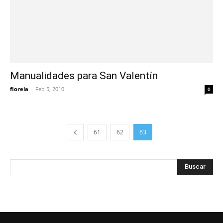
Manualidades para San Valentín
fiorela
-
Feb 5, 2010
0
61
62
63