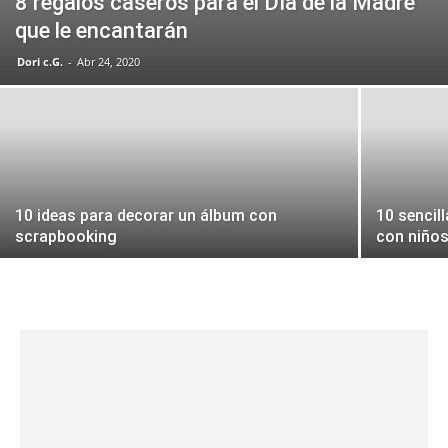
8 regalos caseros para el Día de la Madre
que le encantarán
Dori c.G.
-
Abr 24, 2020
10 ideas para decorar un álbum con
10 sencil
scrapbooking
con niño