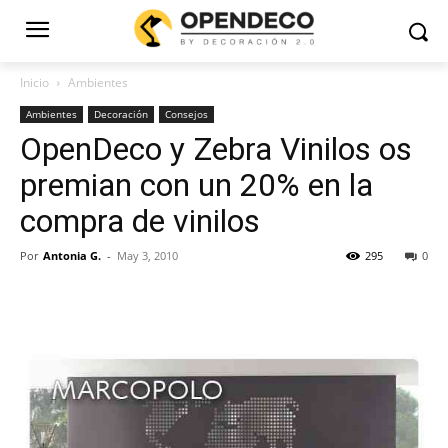
Inicio
Ambientes
Ambientes
Decoración
Consejos
OpenDeco y Zebra Vinilos os
premian con un 20% en la
compra de vinilos
Por
Antonia G.
-
May 3, 2010
295
0