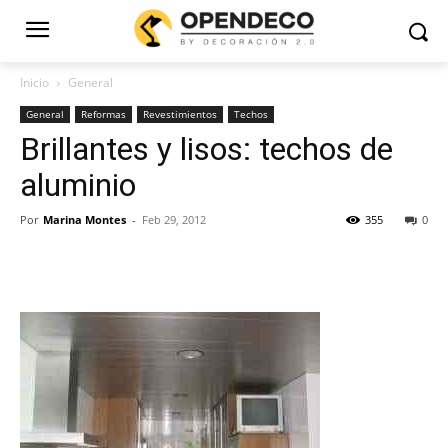
Inicio
General
General
Reformas
Revestimientos
Techos
Brillantes y lisos: techos de
aluminio
Por
Marina Montes
-
Feb 29, 2012
355
0