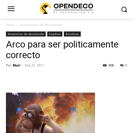
Inicio
Accesorios de decoración
Accesorios de decoración
Cuadros
Escultura
Arco para ser politicamente
correcto
Por
Muri
-
Ene 21, 2011
308
0